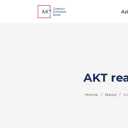
Az
AKT rea
Home
News
AK