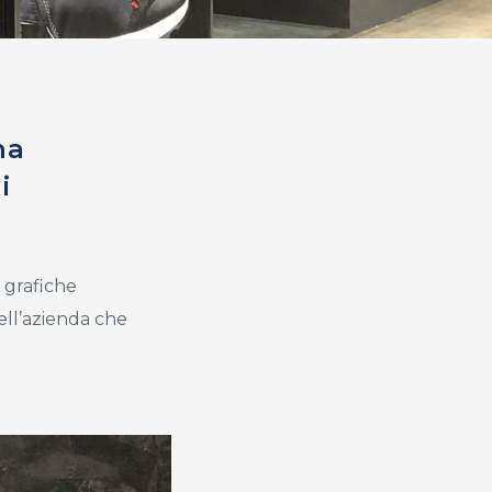
na
i
e grafiche
ell’azienda che